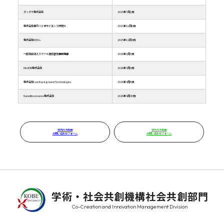
ダッタラ株式会社
2025年7月1日
株式会社神戸バイオサイエンス研究所
2025年11月6日
株式会社KCELL
2025年12月4日
一般社団法人スマート技術普及展開機構
2026年2月5日
MedOR株式会社
2026年3月5日
株式会社Low Background Technologies
2026年4月6日
NanoResonance株式会社
2026年4月30日
学内の方専用
学外の方専用
お問い合わせフォーム
お問い合わせフォーム
学術・社会共創機構社会共創部門
Co-Creation and Innovation Management Division