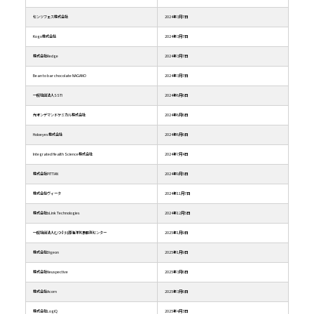
センツフェス株式会社
2024年3月7日
Kogo株式会社
2024年3月7日
株式会社Redge
2024年3月7日
Bean to bar chocolate NAGANO
2024年3月7日
一般社団法人SSTI
2024年6月6日
光オンデマンドケミカル株式会社
2024年6月6日
Holoeyes株式会社
2024年6月6日
Integrated Health Science株式会社
2024年7月4日
株式会社PITTAN
2024年9月5日
株式会社ヴィータ
2024年11月7日
株式会社bLink Technologies
2024年12月5日
一般社団法人むつ小川原海洋気象観測センター
2025年1月9日
株式会社Digeon
2025年1月9日
株式会社Neuspective
2025年3月6日
株式会社Acorn
2025年3月6日
株式会社LogiQ
2025年4月3日